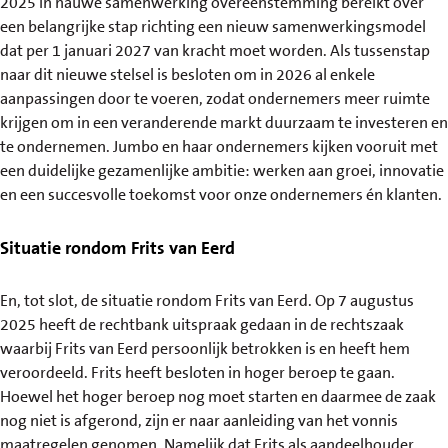
2025 in nauwe samenwerking overeenstemming bereikt over
een belangrijke stap richting een nieuw samenwerkingsmodel
dat per 1 januari 2027 van kracht moet worden. Als tussenstap
naar dit nieuwe stelsel is besloten om in 2026 al enkele
aanpassingen door te voeren, zodat ondernemers meer ruimte
krijgen om in een veranderende markt duurzaam te investeren en
te ondernemen. Jumbo en haar ondernemers kijken vooruit met
een duidelijke gezamenlijke ambitie: werken aan groei, innovatie
en een succesvolle toekomst voor onze ondernemers én klanten.
Situatie rondom Frits van Eerd
En, tot slot, de situatie rondom Frits van Eerd. Op 7 augustus
2025 heeft de rechtbank uitspraak gedaan in de rechtszaak
waarbij Frits van Eerd persoonlijk betrokken is en heeft hem
veroordeeld. Frits heeft besloten in hoger beroep te gaan.
Hoewel het hoger beroep nog moet starten en daarmee de zaak
nog niet is afgerond, zijn er naar aanleiding van het vonnis
maatregelen genomen. Namelijk dat Frits als aandeelhouder